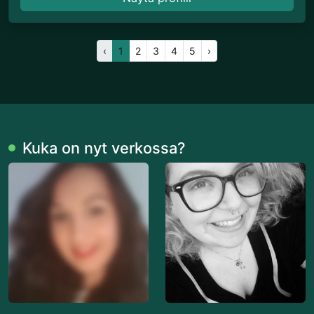
‹
1
2
3
4
5
›
Kuka on nyt verkossa?