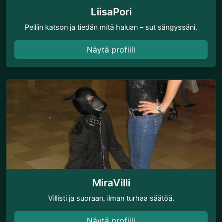
LiisaPori
Peiliin katson ja tiedän mitä haluan – sut sängyssäni.
Näytä profiili
MiraVilli
Villisti ja suoraan, ilman turhaa säätöä.
Näytä profiili