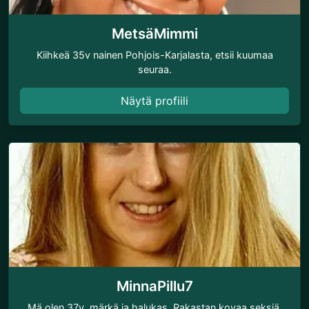
MetsäMimmi
Kiihkeä 35v nainen Pohjois-Karjalasta, etsii kuumaa
seuraa.
Näytä profiili
MinnaPillu7
Mä olen 37v, märkä ja halukas. Rakastan kovaa seksiä.