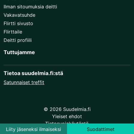
Ilman sitoumuksia deitti
Vakavatsuhde
Flirtti sivusto
Flirttaile
Deitti profiili
Tuttujamme
Tietoa suudelmia.fi:stä
Satunnaiset treffit
© 2026 Suudelmia.fi
Yleiset ehdot
Tietosuojakäytäntö
Liity jäseneksi ilmaiseksi
Suodattimet