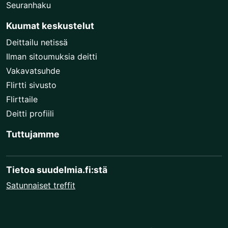
Seuranhaku
Kuumat keskustelut
Deittailu netissä
Ilman sitoumuksia deitti
Vakavatsuhde
Flirtti sivusto
Flirttaile
Deitti profiili
Tuttujamme
Tietoa suudelmia.fi:stä
Satunnaiset treffit