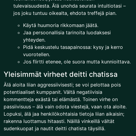
tulevaisuudesta. Älä unohda seurata intuitiotasi –
jos joku tuntuu oikealta, ehdota treffejä pian.
Käytä huumoria rikkomaan jäätä.
Jaa persoonallisia tarinoita luodaksesi
yhteyden.
Pidä keskustelu tasapainossa: kysy ja kerro
vuorotellen.
Jos flirtti etenee, ole suora mutta kunnioittava.
Yleisimmät virheet deitti chatissa
Älä aloita liian aggressiivisesti; se voi pelottaa pois
potentiaaliset kumppanit. Vältä negatiivisia
kommentteja exästä tai elämästä. Toinen virhe on
passiivisuus – älä vain odota viestejä, vaan ota aloite.
Lopuksi, älä jaa henkilökohtaisia tietoja liian aikaisin;
rakenna luottamus hitaasti. Näillä vinkeillä vältät
sudenkuopat ja nautit deitti chatista täysillä.