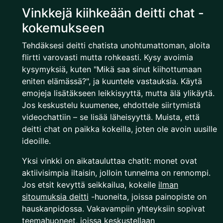
Vinkkejä kiihkeään deitti chat -
kokemukseen
Tehdäksesi deitti chatista unohtumattoman, aloita
flirtti varovasti mutta rohkeasti. Kysy avoimia
kysymyksiä, kuten "Mikä saa sinut kiihottumaan
eniten elämässä?", ja kuuntele vastauksia. Käytä
emojeja lisätäkseen leikkisyyttä, mutta älä ylikäytä.
Jos keskustelu kuumenee, ehdottele siirtymistä
videochattiin – se lisää läheisyyttä. Muista, että
deitti chat on paikka kokeilla, joten ole avoin uusille
ideoille.
Yksi vinkki on aikatauluttaa chatit: monet ovat
aktiivisimpia iltaisin, jolloin tunnelma on rennompi.
Jos etsit kevyttä seikkailua, kokeile
ilman
sitoumuksia deitti
-huoneita, joissa painopiste on
hauskanpidossa. Vakavampiin yhteyksiin sopivat
teemahuoneet, joissa keskustellaan