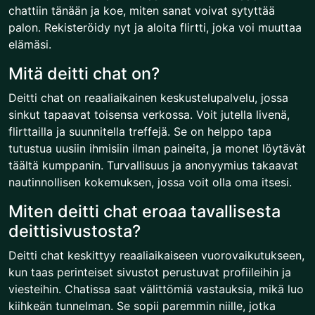
chattiin tänään ja koe, miten sanat voivat sytyttää
palon. Rekisteröidy nyt ja aloita flirtti, joka voi muuttaa
elämäsi.
Mitä deitti chat on?
Deitti chat on reaaliaikainen keskustelupalvelu, jossa
sinkut tapaavat toisensa verkossa. Voit jutella livenä,
flirttailla ja suunnitella treffejä. Se on helppo tapa
tutustua uusiin ihmisiin ilman paineita, ja monet löytävät
täältä kumppanin. Turvallisuus ja anonyymius takaavat
nautinnollisen kokemuksen, jossa voit olla oma itsesi.
Miten deitti chat eroaa tavallisesta
deittisivustosta?
Deitti chat keskittyy reaaliaikaiseen vuorovaikutukseen,
kun taas perinteiset sivustot perustuvat profiileihin ja
viesteihin. Chatissa saat välittömiä vastauksia, mikä luo
kiihkeän tunnelman. Se sopii paremmin niille, jotka