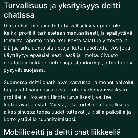
Turvallisuus ja yksityisyys deitti
chatissa
Deitti chat on suunniteltu turvalliseksi ympäristöksi.
Kaikki profiilit tarkistetaan manuaalisesti, ja epäilyttävä
toiminta raportoidaan heti. Käytä salattua yhteyttä ja
älä jaa arkaluontoisia tietoja, kuten osoitetta. Jos joku
käyttäytyy epäasiallisesti, estä ja ilmoita. Sivusto
noudattaa tiukkoja tietosuoja-standardeja, joten tietosi
pysyvät suojassa.
Suomessa deitti chatit ovat kasvussa, ja monet palvelut
tarjoavat lisäominaisuuksia, kuten videovahvistuksen
profiileille. Jos etsit flirttiä turvallisesti, valitse
luotettavat alustat. Muista, että todellinen turvallisuus
alkaa sinusta: tapaa uudet tuttavat julkisilla paikoilla ja
kerro ystäville suunnitelmistasi.
Mobiilideitti ja deitti chat liikkeellä