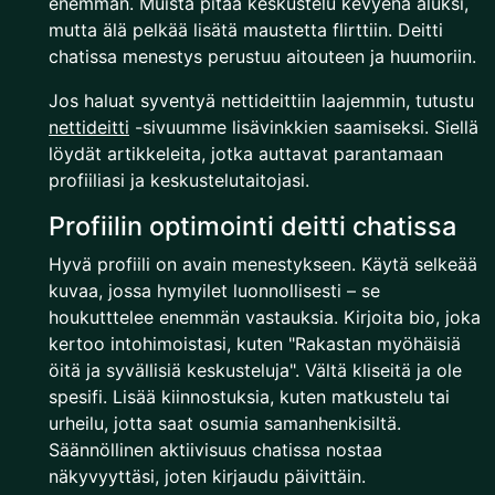
enemmän. Muista pitää keskustelu kevyenä aluksi,
mutta älä pelkää lisätä maustetta flirttiin. Deitti
chatissa menestys perustuu aitouteen ja huumoriin.
Jos haluat syventyä nettideittiin laajemmin, tutustu
nettideitti
-sivuumme lisävinkkien saamiseksi. Siellä
löydät artikkeleita, jotka auttavat parantamaan
profiiliasi ja keskustelutaitojasi.
Profiilin optimointi deitti chatissa
Hyvä profiili on avain menestykseen. Käytä selkeää
kuvaa, jossa hymyilet luonnollisesti – se
houkutttelee enemmän vastauksia. Kirjoita bio, joka
kertoo intohimoistasi, kuten "Rakastan myöhäisiä
öitä ja syvällisiä keskusteluja". Vältä kliseitä ja ole
spesifi. Lisää kiinnostuksia, kuten matkustelu tai
urheilu, jotta saat osumia samanhenkisiltä.
Säännöllinen aktiivisuus chatissa nostaa
näkyvyyttäsi, joten kirjaudu päivittäin.