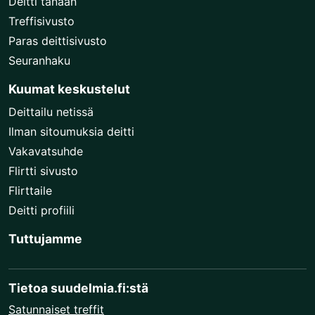
Deitti tänään
Treffisivusto
Paras deittisivusto
Seuranhaku
Kuumat keskustelut
Deittailu netissä
Ilman sitoumuksia deitti
Vakavatsuhde
Flirtti sivusto
Flirttaile
Deitti profiili
Tuttujamme
Tietoa suudelmia.fi:stä
Satunnaiset treffit