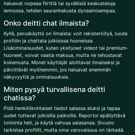
haluavat nopeaa flirttiä tai syvällisiä keskusteluja
lennossa, tehden seuranhakusta dynaamisempaa.
Onko deitti chat ilmaista?
Kyllä, peruskäyttö on ilmaista: voit rekisteröityä, luoda
profiilin ja chattata julkisissa huoneissa.
Lisäominaisuudet, kuten yksityiset videot tai premium-
huoneet, voivat vaatia maksua, mutta ne tehostavat
kokemusta. Monet käyttäjät aloittavat ilmaiseksi ja
päivittävät myöhemmin, jos haluavat enemmän
näkyvyyttä ja ominaisuuksia.
Miten pysyä turvallisena deitti
chatissa?
Pidä henkilökohtaiset tiedot salassa aluksi ja tapaa
uudet tuttavat julkisilla paikoilla. Raportoi epäilyttävä
toiminta heti, ja käytä vahvaa salasanaa. Sivusto
tarkistaa profiilit, mutta oma varovaisuus on tärkeää.