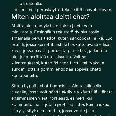
perusteella.
Ilmainen peruskäyttö tekee siitä saavutettavan.
Miten aloittaa deitti chat?
Aloittaminen on yksinkertaista ja vie vain
minuutteja. Ensinnäkin rekisteröidy sivustolle
antamalla perus tiedot, kuten sähköposti ja ikä. Luo
profiili, jossa kerrot itsestäsi houkuttelevasti – lisää
kuva, jossa näytät parhaalta puoleltasi, ja kirjoita
bio, joka herättää uteliaisuutta. Valitse
kiinnostuksesi, kuten "kiihkeä flirtti" tai "vakava
suhde", jotta algoritmi ehdottaa sopivia chatti
kumppaneita.
Sitten hyppää chat-huoneisiin. Aloita julkisella
alueella, jossa voit nähdä aktiivisia käyttäjiä. Lähetä
ensimmäinen viesti rohkeasti, esimerkiksi
kommentoimalla jotain profiilista. Jos kemia iskee,
siirry yksityiseen chattiin, jossa voitte jakaa