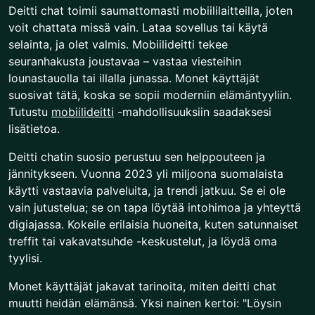
Deitti chat toimii saumattomasti mobiililaitteilla, joten
voit chattata missä vain. Lataa sovellus tai käytä
selainta, ja olet valmis. Mobiilideitti tekee
seuranhakusta joustavaa – vastaa viesteihin
lounastauolla tai illalla junassa. Monet käyttäjät
suosivat tätä, koska se sopii moderniin elämäntyyliin.
Tutustu
mobiilideitti
-mahdollisuuksiin saadaksesi
lisätietoa.
Deitti chatin suosio perustuu sen helppouteen ja
jännitykseen. Vuonna 2023 yli miljoona suomalaista
käytti vastaavia palveluita, ja trendi jatkuu. Se ei ole
vain jutustelua; se on tapa löytää intohimoa ja yhteyttä
digiajassa. Kokeile erilaisia huoneita, kuten satunnaiset
treffit tai vakavatsuhde -keskustelut, ja löydä oma
tyylisi.
Monet käyttäjät jakavat tarinoita, miten deitti chat
muutti heidän elämänsä. Yksi nainen kertoi: "Löysin