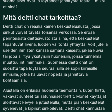
suomalaiset ovat jo löytäneet jännitystä täältä – miksi
et sinä?
Mitä deitti chat tarkoittaa?
Deitti chat on reaaliaikainen keskustelualusta, jossa
sinkut voivat tavata toisensa verkossa. Se eroaa
perinteisistä deittisivustoista siinä, että keskustelut
tapahtuvat livenä, luoden välitöntä yhteyttä. Voit jutella
useiden ihmisten kanssa samanaikaisesti, jakaa kuvia
tai jopa siirtyä yksityisiin huoneisiin, joissa tunnelma
muuttuu intiimimmäksi. Suomessa deitti chat on
suosittu tapa löytää seuraa, sillä se sopii kiireisille
ihmisille, jotka haluavat nopeita ja jännittäviä
kohtaamisia.
Alustalla on erilaisia huoneita teemoittain, kuten flirtti,
vakavat suhteet tai satunnaiset treffit. Monet käyttäjät
aloittavat kevyellä jutustelulla, mutta pian keskustelut
syvenevät ja kipinät sinkoilevat. Deitti chat kannustaa