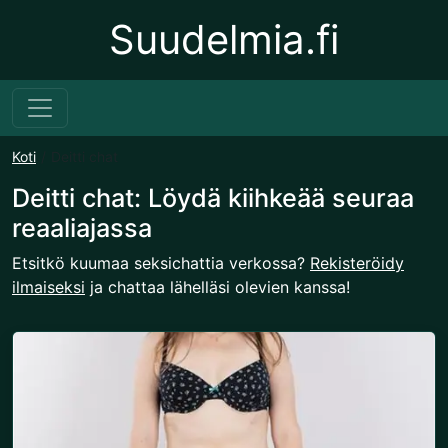
Suudelmia.fi
Koti
Deitti chat
Deitti chat: Löydä kiihkeää seuraa
reaaliajassa
Etsitkö kuumaa seksichattia verkossa?
Rekisteröidy
ilmaiseksi
ja chattaa lähelläsi olevien kanssa!