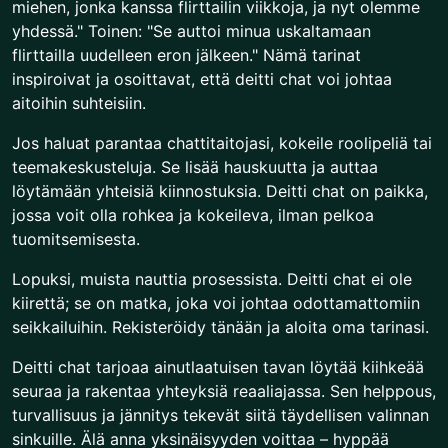
miehen, jonka kanssa flirttailin viikkoja, ja nyt olemme
yhdessä." Toinen: "Se auttoi minua uskaltamaan
flirttailla uudelleen eron jälkeen." Nämä tarinat
inspiroivat ja osoittavat, että deitti chat voi johtaa
aitoihin suhteisiin.
Jos haluat parantaa chattitaitojasi, kokeile roolipeliä tai
teemakeskusteluja. Se lisää hauskuutta ja auttaa
löytämään yhteisiä kiinnostuksia. Deitti chat on paikka,
jossa voit olla rohkea ja kokeileva, ilman pelkoa
tuomitsemisesta.
Lopuksi, muista nauttia prosessista. Deitti chat ei ole
kiirettä; se on matka, joka voi johtaa odottamattomiin
seikkailuihin. Rekisteröidy tänään ja aloita oma tarinasi.
Deitti chat tarjoaa ainutlaatuisen tavan löytää kiihkeää
seuraa ja rakentaa yhteyksiä reaaliajassa. Sen helppous,
turvallisuus ja jännitys tekevät siitä täydellisen valinnan
sinkuille. Älä anna yksinäisyyden voittaa – hyppää