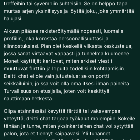
treffeihin tai syvempiin suhteisiin. Se on helppo tapa
murtaa arjen yksinäisyys ja löytää joku, joka ymmärtää
halujasi.
Alkuun pääsee rekisteröitymällä nopeasti, luomalla
profiilin, joka korostaa persoonallisuuttasi ja
kiinnostuksiasi. Pian olet keskellä vilkasta keskustelua,
jossa sanat virtaavat vapaasti ja tunnelma kuumenee.
Monet käyttäjät kertovat, miten arkiset viestit
muuttuvat flirttiin ja lopulta todellisiin kohtaamisiin.
Deitti chat ei ole vain jutustelua; se on portti
seikkailuihin, joissa voit olla oma itsesi ilman paineita.
Turvallisuus on etusijalla, joten voit keskittyä
nauttimaan hetkestä.
Olipa etsinnässäsi kevyttä flirttiä tai vakavampaa
yhteyttä, deitti chat tarjoaa työkalut molempiin. Kokeile
tänään ja tunne, miten yksinkertainen chat voi sytyttää
palon, jota et tiennyt kaipaavasi. Yli tuhannet