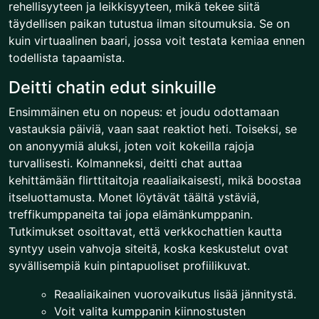
rehellisyyteen ja leikkisyyteen, mikä tekee siitä
täydellisen paikan tutustua ilman sitoumuksia. Se on
kuin virtuaalinen baari, jossa voit testata kemiaa ennen
todellista tapaamista.
Deitti chatin edut sinkuille
Ensimmäinen etu on nopeus: et joudu odottamaan
vastauksia päiviä, vaan saat reaktiot heti. Toiseksi, se
on anonyymiä aluksi, joten voit kokeilla rajoja
turvallisesti. Kolmanneksi, deitti chat auttaa
kehittämään flirttitaitoja reaaliaikaisesti, mikä boostaa
itseluottamusta. Monet löytävät täältä ystäviä,
treffikumppaneita tai jopa elämänkumppanin.
Tutkimukset osoittavat, että verkkochattien kautta
syntyy usein vahvoja siteitä, koska keskustelut ovat
syvällisempiä kuin pintapuoliset profiilikuvat.
Reaaliaikainen vuorovaikutus lisää jännitystä.
Voit valita kumppanin kiinnostusten