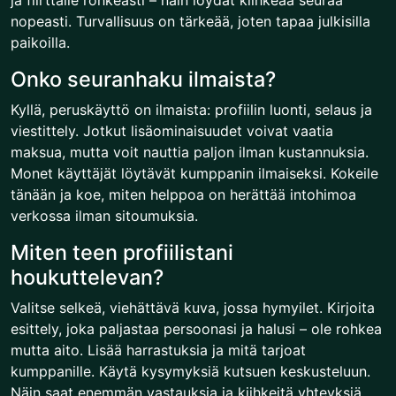
ja flirttaile rohkeasti – näin löydät kiihkeää seuraa
nopeasti. Turvallisuus on tärkeää, joten tapaa julkisilla
paikoilla.
Onko seuranhaku ilmaista?
Kyllä, peruskäyttö on ilmaista: profiilin luonti, selaus ja
viestittely. Jotkut lisäominaisuudet voivat vaatia
maksua, mutta voit nauttia paljon ilman kustannuksia.
Monet käyttäjät löytävät kumppanin ilmaiseksi. Kokeile
tänään ja koe, miten helppoa on herättää intohimoa
verkossa ilman sitoumuksia.
Miten teen profiilistani
houkuttelevan?
Valitse selkeä, viehättävä kuva, jossa hymyilet. Kirjoita
esittely, joka paljastaa persoonasi ja halusi – ole rohkea
mutta aito. Lisää harrastuksia ja mitä tarjoat
kumppanille. Käytä kysymyksiä kutsuen keskusteluun.
Näin saat enemmän vastauksia ja kiihkeitä yhteyksiä.