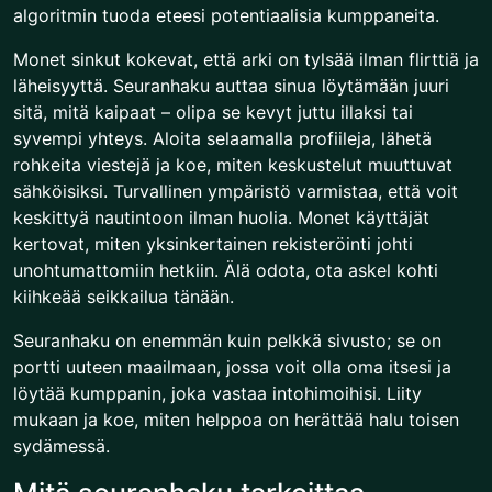
algoritmin tuoda eteesi potentiaalisia kumppaneita.
Monet sinkut kokevat, että arki on tylsää ilman flirttiä ja
läheisyyttä. Seuranhaku auttaa sinua löytämään juuri
sitä, mitä kaipaat – olipa se kevyt juttu illaksi tai
syvempi yhteys. Aloita selaamalla profiileja, lähetä
rohkeita viestejä ja koe, miten keskustelut muuttuvat
sähköisiksi. Turvallinen ympäristö varmistaa, että voit
keskittyä nautintoon ilman huolia. Monet käyttäjät
kertovat, miten yksinkertainen rekisteröinti johti
unohtumattomiin hetkiin. Älä odota, ota askel kohti
kiihkeää seikkailua tänään.
Seuranhaku on enemmän kuin pelkkä sivusto; se on
portti uuteen maailmaan, jossa voit olla oma itsesi ja
löytää kumppanin, joka vastaa intohimoihisi. Liity
mukaan ja koe, miten helppoa on herättää halu toisen
sydämessä.