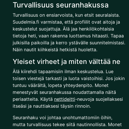
Turvallisuus seuranhakussa
Turvallisuus on ensiarvoista, kun etsit seuralaista.
Suudelmia.fi varmistaa, että profiilit ovat aitoja ja
keskustelut suojattuja. Älä jaa henkilökohtaisia
tietoja heti, vaan rakenna luottamus hitaasti. Tapaa
julkisilla paikoilla ja kerro ystävälle suunnitelmistasi.
Näin nautit kiihkeistä hetkistä huoletta.
Yleiset virheet ja miten välttää ne
Älä kiirehdi tapaamisiin ilman keskustelua. Lue
toisen viestejä tarkasti ja luota vaistoihisi. Jos jokin
tuntuu väärältä, lopeta yhteydenpito. Monet
menestyvät seuranhakussa noudattamalla näitä
periaatteita. Käytä
nettideitti
-neuvoja suojellaksesi
itseäsi ja nauttiaksesi täysin rinnoin.
Seuranhaku voi johtaa unohtumattomiin öihin,
mutta turvallisuus tekee siitä nautinnollista. Monet