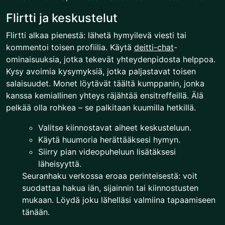
Flirtti ja keskustelut
Flirtti alkaa pienestä: lähetä hymyilevä viesti tai
kommentoi toisen profiilia. Käytä
deitti-chat
-
ominaisuuksia, jotka tekevät yhteydenpidosta helppoa.
Kysy avoimia kysymyksiä, jotka paljastavat toisen
salaisuudet. Monet löytävät täältä kumppanin, jonka
kanssa kemiallinen yhteys räjähtää ensitreffeillä. Älä
pelkää olla rohkea – se palkitaan kuumilla hetkillä.
Valitse kiinnostavat aiheet keskusteluun.
Käytä huumoria herättääksesi hymyn.
Siirry pian videopuheluun lisätäksesi
läheisyyttä.
Seuranhaku verkossa eroaa perinteisestä: voit
suodattaa hakua iän, sijainnin tai kiinnostusten
mukaan. Löydä joku lähelläsi valmiina tapaamiseen
tänään.