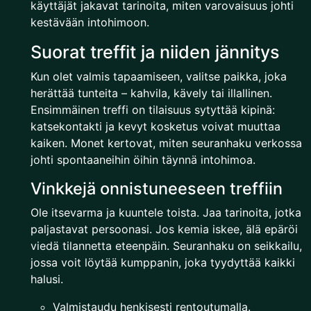
käyttäjät jakavat tarinoita, miten varovaisuus johti
kestävään intohimoon.
Suorat treffit ja niiden jännitys
Kun olet valmis tapaamiseen, valitse paikka, joka
herättää tunteita – kahvila, kävely tai illallinen.
Ensimmäinen treffi on tilaisuus sytyttää kipinä:
katsekontakti ja kevyt kosketus voivat muuttaa
kaiken. Monet kertovat, miten seuranhaku verkossa
johti spontaaneihin öihin täynnä intohimoa.
Vinkkejä onnistuneeseen treffiin
Ole itsevarma ja kuuntele toista. Jaa tarinoita, jotka
paljastavat persoonasi. Jos kemia iskee, älä epäröi
viedä tilannetta eteenpäin. Seuranhaku on seikkailu,
jossa voit löytää kumppanin, joka tyydyttää kaikki
halusi.
Valmistaudu henkisesti rentoutumalla.