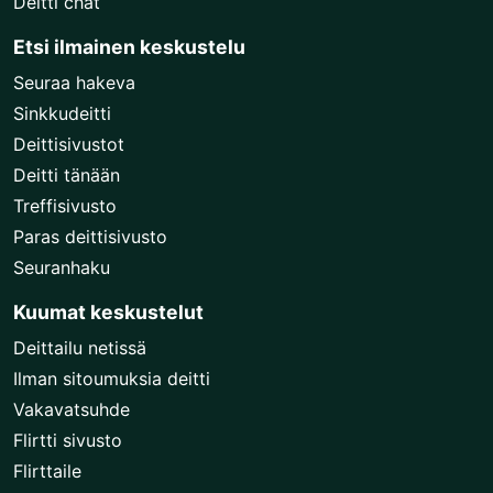
Deitti chat
Etsi ilmainen keskustelu
Seuraa hakeva
Sinkkudeitti
Deittisivustot
Deitti tänään
Treffisivusto
Paras deittisivusto
Seuranhaku
Kuumat keskustelut
Deittailu netissä
Ilman sitoumuksia deitti
Vakavatsuhde
Flirtti sivusto
Flirttaile