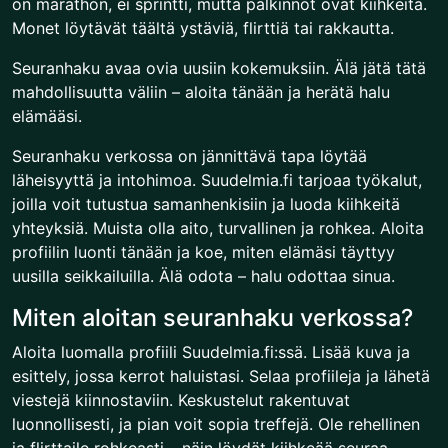
on marathon, ei sprintti, mutta palkinnot ovat kiihkeitä.
Monet löytävät täältä ystäviä, flirttiä tai rakkautta.
Seuranhaku avaa ovia uusiin kokemuksiin. Älä jätä tätä
mahdollisuutta väliin – aloita tänään ja herätä halu
elämääsi.
Seuranhaku verkossa on jännittävä tapa löytää
läheisyyttä ja intohimoa. Suudelmia.fi tarjoaa työkalut,
joilla voit tutustua samanhenkisiin ja luoda kiihkeitä
yhteyksiä. Muista olla aito, turvallinen ja rohkea. Aloita
profiilin luonti tänään ja koe, miten elämäsi täyttyy
uusilla seikkailuilla. Älä odota – halu odottaa sinua.
Miten aloitan seuranhaku verkossa?
Aloita luomalla profiili Suudelmia.fi:ssä. Lisää kuva ja
esittely, jossa kerrot haluistasi. Selaa profiileja ja lähetä
viestejä kiinnostaviin. Keskustelut rakentuvat
luonnollisesti, ja pian voit sopia treffejä. Ole rehellinen