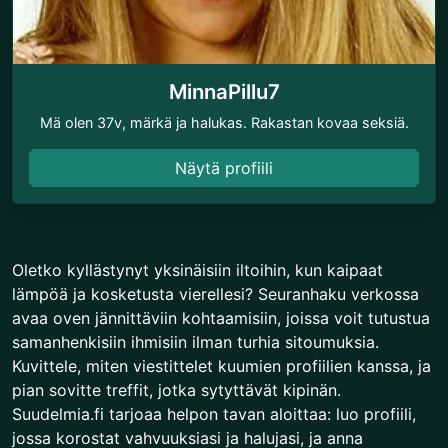
MinnaPillu7
Mä olen 37v, märkä ja halukas. Rakastan kovaa seksiä.
Näytä profiili
Oletko kyllästynyt yksinäisiin iltoihin, kun kaipaat
lämpöä ja kosketusta vierellesi? Seuranhaku verkossa
avaa oven jännittäviin kohtaamisiin, joissa voit tutustua
samanhenkisiin ihmisiin ilman turhia sitoumuksia.
Kuvittele, miten viestittelet kuumien profiilien kanssa, ja
pian sovitte treffit, jotka sytyttävät kipinän.
Suudelmia.fi tarjoaa helpon tavan aloittaa: luo profiili,
jossa korostat vahvuuksiasi ja halujasi, ja anna