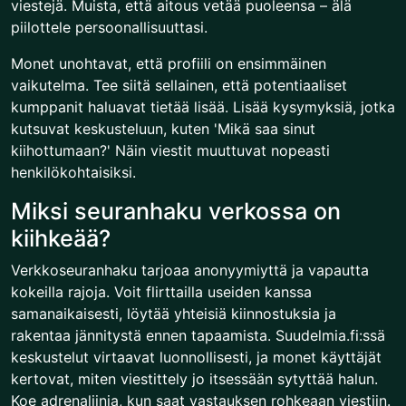
viestejä. Muista, että aitous vetää puoleensa – älä
piilottele persoonallisuuttasi.
Monet unohtavat, että profiili on ensimmäinen
vaikutelma. Tee siitä sellainen, että potentiaaliset
kumppanit haluavat tietää lisää. Lisää kysymyksiä, jotka
kutsuvat keskusteluun, kuten 'Mikä saa sinut
kiihottumaan?' Näin viestit muuttuvat nopeasti
henkilökohtaisiksi.
Miksi seuranhaku verkossa on
kiihkeää?
Verkkoseuranhaku tarjoaa anonyymiyttä ja vapautta
kokeilla rajoja. Voit flirttailla useiden kanssa
samanaikaisesti, löytää yhteisiä kiinnostuksia ja
rakentaa jännitystä ennen tapaamista. Suudelmia.fi:ssä
keskustelut virtaavat luonnollisesti, ja monet käyttäjät
kertovat, miten viestittely jo itsessään sytyttää halun.
Koe adrenaliinia, kun saat vastauksen rohkeaan viestiin.