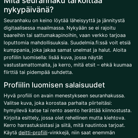
Mitä seuranhaku tarkoittaa
nykypäivänä?
Seuranhaku on keino löytää läheisyyttä ja jännitystä
digitaalisessa maailmassa. Nykyään se ei rajoitu
baareihin tai sattumakapinoihin, vaan verkko tarjoaa
loputtomia mahdollisuuksia. Suudelmia.fi:ssä voit etsiä
kumppania, joka jakaa samat unelmat ja halut. Aloita
profiilin luomisella: lisää kuva, jossa näytät
vastustamattomalta, ja kerro, mitä etsit – ehkä kuumaa
flirttiä tai pidempää suhdetta.
Profiilin luomisen salaisuudet
Hyvä profiili on avain menestykseen seuranhakussa.
Valitse kuva, joka korostaa parhaita piirteitäsi:
hymyilevä katse tai rento asento herättää kiinnostusta.
Kirjoita esittely, jossa olet rehellinen mutta kiehtova.
Kerro harrastuksistasi ja siitä, mitä nautintoa tarjoat.
Käytä
deitti-profiili
-vinkkejä, niin saat enemmän