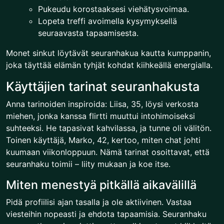
Pukeudu korostaaksesi viehätysvoimaa.
Lopeta treffi avoimella kysymyksellä
seuraavasta tapaamisesta.
Monet sinkut löytävät seuranhakua kautta kumppanin,
joka täyttää elämän tyhjät kohdat kiihkeällä energialla.
Käyttäjien tarinat seuranhakusta
Anna tarinoiden inspiroida: Liisa, 35, löysi verkosta
miehen, jonka kanssa flirtti muuttui intohimoiseksi
suhteeksi. He tapasivat kahvilassa, ja tunne oli välitön.
Toinen käyttäjä, Marko, 42, kertoo, miten chat johti
kuumaan viikonloppuun. Nämä tarinat osoittavat, että
seuranhaku toimii – liity mukaan ja koe itse.
Miten menestyä pitkällä aikavälillä
Pidä profiilisi ajan tasalla ja ole aktiivinen. Vastaa
viesteihin nopeasti ja ehdota tapaamisia. Seuranhaku