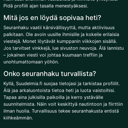
Pidä profiili ajan tasalla menestyäksesi.
Mitä jos en löydä sopivaa heti?
Seuranhaku vaatii kärsivällisyyttä, mutta aktiivisuus
palkitaan. Ole avoin uusille ihmisille ja kokeile erilaisia
viestejä. Monet löytävät kumppanin viikkojen sisällä.
Jos tarvitset vinkkejä, lue sivuston neuvoja. Älä lannistu
– jokainen viesti voi johtaa kuumaan treffiin ja
unohtumattomaan yöhön.
Onko seuranhaku turvallista?
Kyllä, Suudelmia.fi suojaa tietojasi ja tarkistaa profiilit.
Älä jaa arkaluontoista tietoa heti ja luota vaistoihisi.
Tapaa aina julkisilla paikoilla ja kerro ystävälle
suunnitelmista. Näin voit keskittyä nautintoon ja flirttiin
ilman huolia. Turvallisuus tekee seuranhakusta entistä
kiihkeämmän.