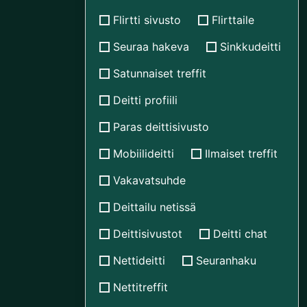
Flirtti sivusto
Flirttaile
Seuraa hakeva
Sinkkudeitti
Satunnaiset treffit
Deitti profiili
Paras deittisivusto
Mobiilideitti
Ilmaiset treffit
Vakavatsuhde
Deittailu netissä
Deittisivustot
Deitti chat
Nettideitti
Seuranhaku
Nettitreffit