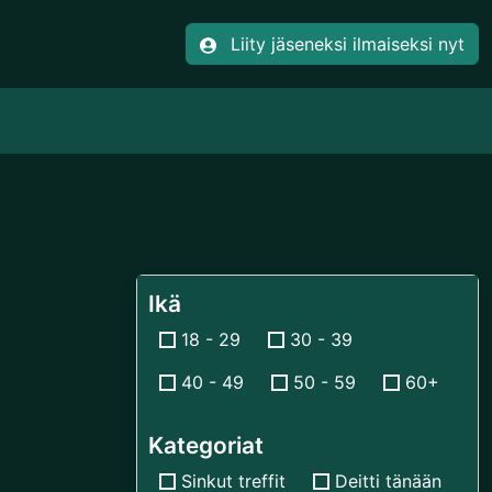
Liity jäseneksi ilmaiseksi nyt
Ikä
18 - 29
30 - 39
40 - 49
50 - 59
60+
Kategoriat
Sinkut treffit
Deitti tänään