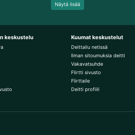
Näytä lisää
en keskustelu
Kuumat keskustelut
va
Deittailu netissä
Ilman sitoumuksia deitti
t
Vakavatsuhde
Flirtti sivusto
Flirttaile
ivusto
Deitti profiili