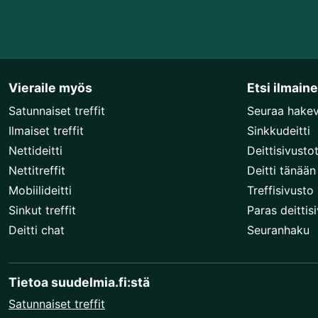
Vieraile myös
Etsi ilmain
Satunnaiset treffit
Seuraa hake
Ilmaiset treffit
Sinkkudeitti
Nettideitti
Deittisivusto
Nettitreffit
Deitti tänään
Mobiilideitti
Treffisivusto
Sinkut treffit
Paras deittis
Deitti chat
Seuranhaku
Tietoa suudelmia.fi:stä
Satunnaiset treffit