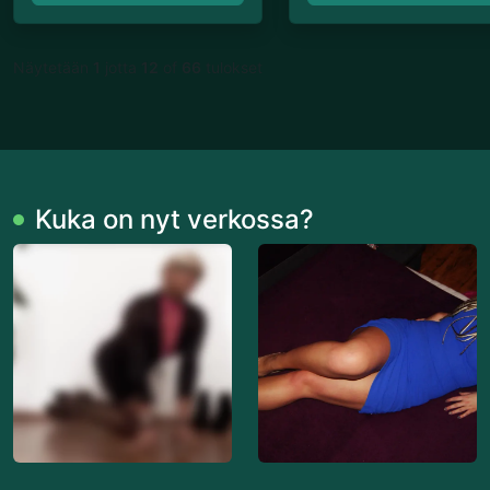
Näytetään
1
jotta
12
of
66
tulokset
Kuka on nyt verkossa?