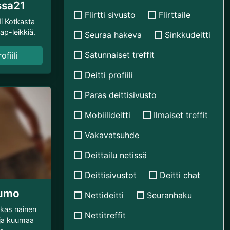
ssa21
Flirtti sivusto
Flirttaile
i Kotkasta
ap-leikkiä.
Seuraa hakeva
Sinkkudeitti
Satunnaiset treffit
fiili
Deitti profiili
Paras deittisivusto
Mobiilideitti
Ilmaiset treffit
Vakavatsuhde
Deittailu netissä
Deittisivustot
Deitti chat
umo
Nettideitti
Seuranhaku
okas nainen
Nettitreffit
 ja kuumaa