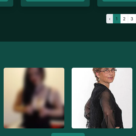
‹
1
2
3