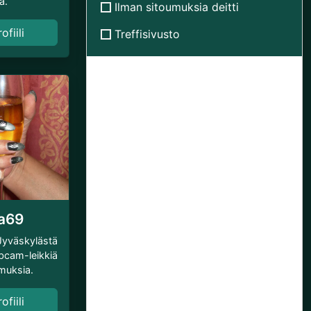
a.
Ilman sitoumuksia deitti
fiili
Treffisivusto
a69
Jyväskylästä
bcam-leikkiä
muksia.
fiili