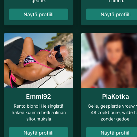
gedoe.
rentona.
Näytä profiili
Näytä profiili
Emmi92
PiaKotka
Rento blondi Helsingistä
Geile, gespierde vrouw 
hakee kuumia hetkiä ilman
48 zoekt pure, wilde f
sitoumuksia
zonder gedoe.
Näytä profiili
Näytä profiili