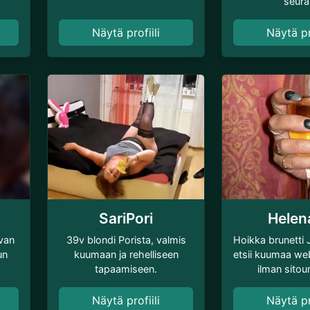
seura
Näytä profiili
Näytä pro
SariPori
Helen
van
39v blondi Porista, valmis
Hoikka brunetti 
un
kuumaan ja rehelliseen
etsii kuumaa we
tapaamiseen.
ilman sitou
Näytä profiili
Näytä pro