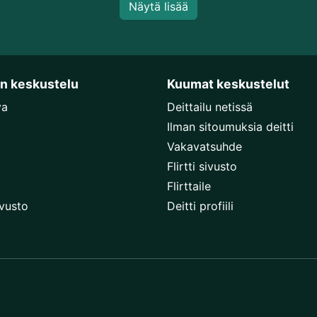
Näytä lisää
en keskustelu
Kuumat keskustelut
va
Deittailu netissä
Ilman sitoumuksia deitti
t
Vakavatsuhde
Flirtti sivusto
Flirttaile
ivusto
Deitti profiili