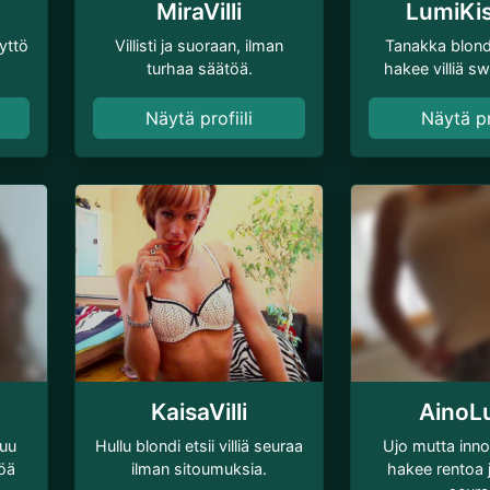
MiraVilli
LumiKi
yttö
Villisti ja suoraan, ilman
Tanakka blond
turhaa säätöä.
hakee villiä sw
Näytä profiili
Näytä pro
KaisaVilli
AinoL
luu
Hullu blondi etsii villiä seuraa
Ujo mutta inn
töä
ilman sitoumuksia.
hakee rentoa