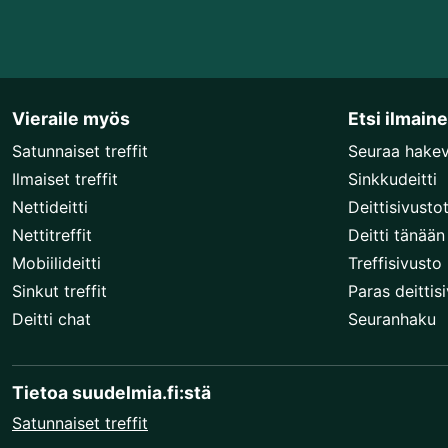
Vieraile myös
Etsi ilmain
Satunnaiset treffit
Seuraa hake
Ilmaiset treffit
Sinkkudeitti
Nettideitti
Deittisivusto
Nettitreffit
Deitti tänään
Mobiilideitti
Treffisivusto
Sinkut treffit
Paras deittis
Deitti chat
Seuranhaku
Tietoa suudelmia.fi:stä
Satunnaiset treffit