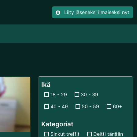
Liity jäseneksi ilmaiseksi nyt
Ikä
18 - 29
30 - 39
40 - 49
50 - 59
60+
Kategoriat
Sinkut treffit
Deitti tänään