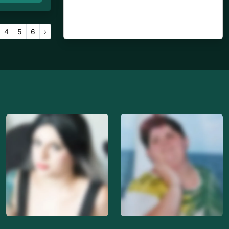
4
5
6
›