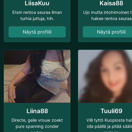
LiisaKuu
Kaisa88
Etsin rentoa seuraa ilman
Ujo mutta intohimoinen t
turhia juttuja, hih.
hakee rentoa seuraa
Näytä profiili
Näytä profiili
Liina88
Tuuli69
Directe, geile vrouw zoekt
Villi tyttö Kuopiosta ha
pure spanning zonder
olla päällä ja pitää sää