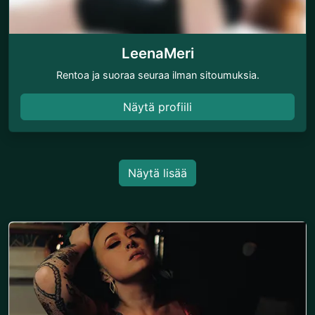
LeenaMeri
Rentoa ja suoraa seuraa ilman sitoumuksia.
Näytä profiili
Näytä lisää