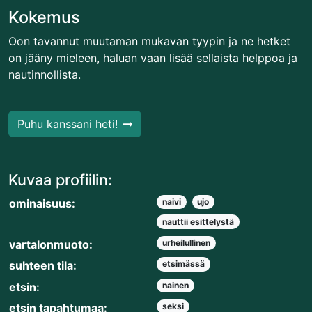
Kokemus
Oon tavannut muutaman mukavan tyypin ja ne hetket
on jääny mieleen, haluan vaan lisää sellaista helppoa ja
nautinnollista.
Puhu kanssani heti!
Kuvaa profiilin:
ominaisuus:
naivi
ujo
nauttii esittelystä
vartalonmuoto:
urheilullinen
suhteen tila:
etsimässä
etsin:
nainen
etsin tapahtumaa:
seksi