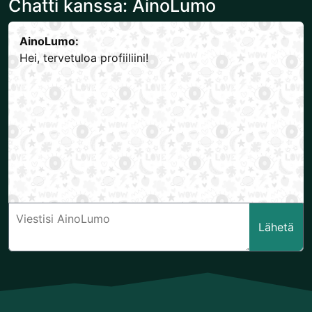
Chatti kanssa: AinoLumo
AinoLumo:
Hei, tervetuloa profiiliini!
Lähetä