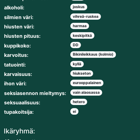
alkoholi:
joskus
silmien väri:
vihreä-ruskea
hiusten väri:
harmaa
hiusten pituus:
keskipitkä
kuppikoko:
DD
karvoitus:
Bikinileikkaus (kolmio)
tatuointi:
kyllä
karvaisuus:
hiukseton
ihon väri:
eurooppalainen
seksiasennon mieltymys:
vain alaosassa
seksuaalisuus:
hetero
tupakoitsija:
ei
Ikäryhmä: