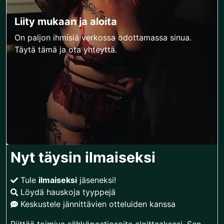
Liity mukaan ja aloita
On paljon ihmisiä verkossa odottamassa sinua.
Täytä tämä ja ota yhteyttä.
Nyt täysin ilmaiseksi
Tule
ilmaiseksi
jäseneksi!
Löydä hauskoja tyyppejä
Keskustele jännittävien otteluiden kanssa