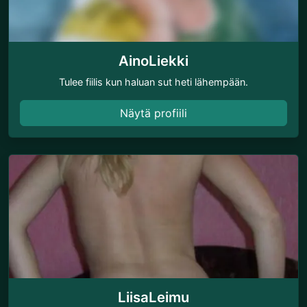
AinoLiekki
Tulee fiilis kun haluan sut heti lähempään.
Näytä profiili
LiisaLeimu