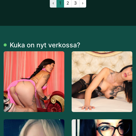
‹
1
2
3
›
Kuka on nyt verkossa?