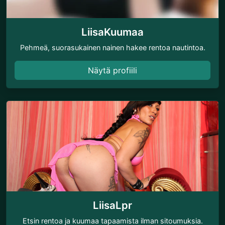
LiisaKuumaa
Pehmeä, suorasukainen nainen hakee rentoa nautintoa.
Näytä profiili
LiisaLpr
Etsin rentoa ja kuumaa tapaamista ilman sitoumuksia.