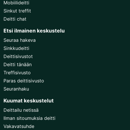
Mobiilideitti
Sinkut treffit
Deitti chat
Etsi ilmainen keskustelu
Seuraa hakeva
Sinkkudeitti
Deittisivustot
Deitti tänään
Treffisivusto
Paras deittisivusto
Seuranhaku
Kuumat keskustelut
Deittailu netissä
Ilman sitoumuksia deitti
Vakavatsuhde