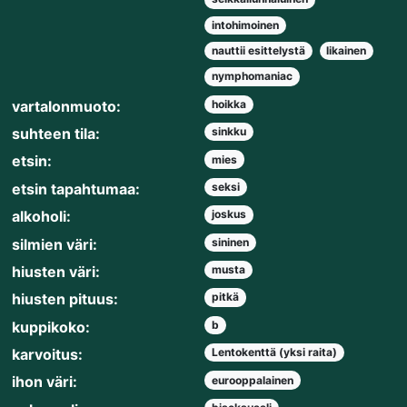
intohimoinen
nauttii esittelystä
likainen
nymphomaniac
vartalonmuoto:
hoikka
suhteen tila:
sinkku
etsin:
mies
etsin tapahtumaa:
seksi
alkoholi:
joskus
silmien väri:
sininen
hiusten väri:
musta
hiusten pituus:
pitkä
kuppikoko:
b
karvoitus:
Lentokenttä (yksi raita)
ihon väri:
eurooppalainen