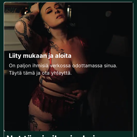
Liity mukaan ja aloita
On paljon ihmisiä verkossa odottamassa sinua.
Täytä tämä ja ota yhteyttä.