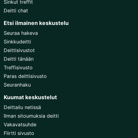
Sinkut treffit
Deitti chat
Etsi ilmainen keskustelu
Seuraa hakeva
Sinkkudeitti
Deittisivustot
Deitti tänään
Treffisivusto
Paras deittisivusto
Seuranhaku
Kuumat keskustelut
Deittailu netissä
Ilman sitoumuksia deitti
Vakavatsuhde
Flirtti sivusto