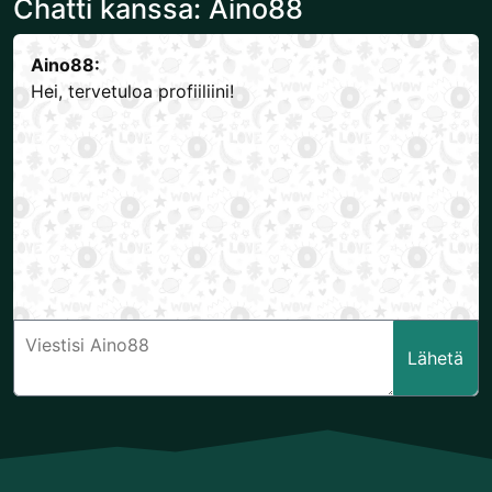
Chatti kanssa: Aino88
Aino88:
Hei, tervetuloa profiiliini!
Lähetä