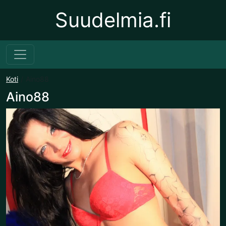
Suudelmia.fi
Koti
Aino88
Aino88