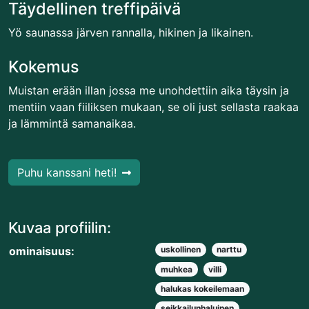
Täydellinen treffipäivä
Yö saunassa järven rannalla, hikinen ja likainen.
Kokemus
Muistan erään illan jossa me unohdettiin aika täysin ja
mentiin vaan fiiliksen mukaan, se oli just sellasta raakaa
ja lämmintä samanaikaa.
Puhu kanssani heti!
Kuvaa profiilin:
ominaisuus:
uskollinen
narttu
muhkea
villi
halukas kokeilemaan
seikkailunhaluinen