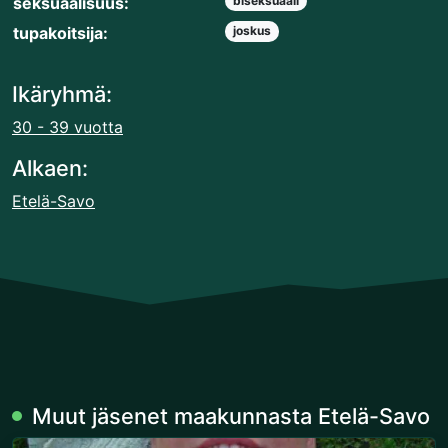
seksuaalisuus:
biseksuaali
tupakoitsija:
joskus
Ikäryhmä:
30 - 39 vuotta
Alkaen:
Etelä-Savo
Muut jäsenet maakunnasta Etelä-Savo