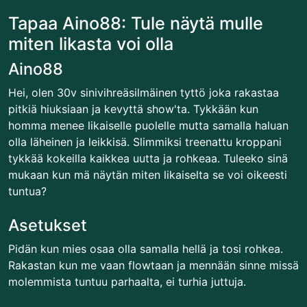
Tapaa Aino88: Tule näytä mulle
miten likasta voi olla
Aino88
Hei, olen 30v sinivihreäsilmäinen tyttö joka rakastaa
pitkiä hiuksiaan ja kevyttä show'ta. Tykkään kun
homma menee likaiselle puolelle mutta samalla haluan
olla läheinen ja leikkisä. Slimmiksi treenattu kroppani
tykkää kokeilla kaikkea uutta ja rohkeaa. Tuleeko sinä
mukaan kun mä näytän miten likaiselta se voi oikeesti
tuntua?
Asetukset
Pidän kun mies osaa olla samalla hellä ja tosi rohkea.
Rakastan kun me vaan flowtaan ja mennään sinne missä
molemmista tuntuu parhaalta, ei turhia juttuja.