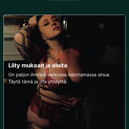
Liity mukaan ja aloita
On paljon ihmisiä verkossa odottamassa sinua.
Täytä tämä ja ota yhteyttä.