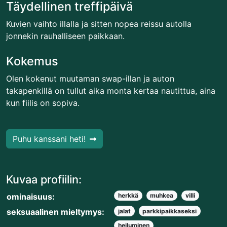
Täydellinen treffipäivä
Kuvien vaihto illalla ja sitten nopea reissu autolla
jonnekin rauhalliseen paikkaan.
Kokemus
Olen kokenut muutaman swap-illan ja auton
takapenkillä on tullut aika monta kertaa nautittua, aina
kun fiilis on sopiva.
Puhu kanssani heti!
Kuvaa profiilin:
ominaisuus:
herkkä
muhkea
villi
seksuaalinen mieltymys:
jalat
parkkipaikkaseksi
heiluminen