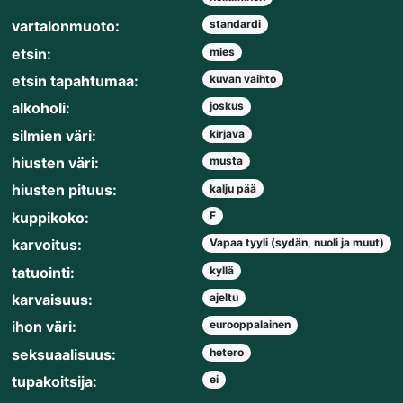
vartalonmuoto:
standardi
etsin:
mies
etsin tapahtumaa:
kuvan vaihto
alkoholi:
joskus
silmien väri:
kirjava
hiusten väri:
musta
hiusten pituus:
kalju pää
kuppikoko:
F
karvoitus:
Vapaa tyyli (sydän, nuoli ja muut)
tatuointi:
kyllä
karvaisuus:
ajeltu
ihon väri:
eurooppalainen
seksuaalisuus:
hetero
tupakoitsija:
ei