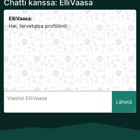
Chatti kanssa: ElliVaasa
ElliVaasa:
Hei, tervetuloa profiiliini!
Lähetä