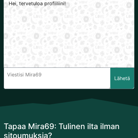
Hei, tervetuloa profiiliini!
Lähetä
Tapaa Mira69: Tulinen ilta ilman
sitoumuksia?