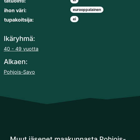
tatuointi:
ihon väri:
eurooppalainen
tupakoitsija:
ei
Ikäryhmä:
40 - 49 vuotta
Alkaen:
Pohjois-Savo
Muut jäsenet maakunnasta Pohjois-