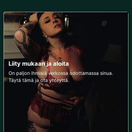
Liity mukaan ja aloita
On paljon ihmisiä verkossa odottamassa sinua.
Täytä tämä ja ota yhteyttä.