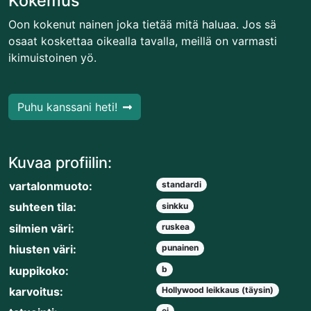
Kokemus
Oon kokenut nainen joka tietää mitä haluaa. Jos sä
osaat koskettaa oikealla tavalla, meillä on varmasti
ikimuistoinen yö.
Puhu kanssani heti!
Kuvaa profiilin:
vartalonmuoto:
standardi
suhteen tila:
sinkku
silmien väri:
ruskea
hiusten väri:
punainen
kuppikoko:
b
karvoitus:
Hollywood leikkaus (täysin)
ei