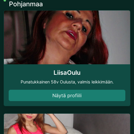
Pohjanmaa
LiisaOulu
Punatukkainen 58v Oulusta, valmis leikkimään.
Näytä profiili