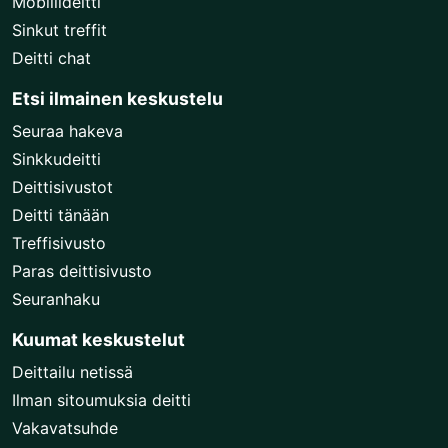
Mobiilideitti
Sinkut treffit
Deitti chat
Etsi ilmainen keskustelu
Seuraa hakeva
Sinkkudeitti
Deittisivustot
Deitti tänään
Treffisivusto
Paras deittisivusto
Seuranhaku
Kuumat keskustelut
Deittailu netissä
Ilman sitoumuksia deitti
Vakavatsuhde