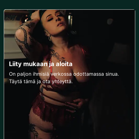
Liity mukaan ja aloita
On paljon ihmisiä verkossa odottamassa sinua.
Täytä tämä ja ota yhteyttä.