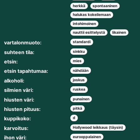
herkkä
spontaaninen
halukas kokeilemaan
intohimoinen
nauttii esittelystä
likainen
vartalonmuoto:
standardi
suhteen tila:
sinkku
etsin:
mies
etsin tapahtumaa:
nähdään
alkoholi:
joskus
silmien väri:
ruskea
hiusten väri:
punainen
hiusten pituus:
pitkä
kuppikoko:
d
karvoitus:
Hollywood leikkaus (täysin)
ihon väri:
eurooppalainen