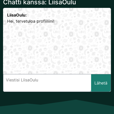
Chatti kanssa: LiisaOulu
LiisaOulu:
Hei, tervetuloa profiiliini!
Lähetä