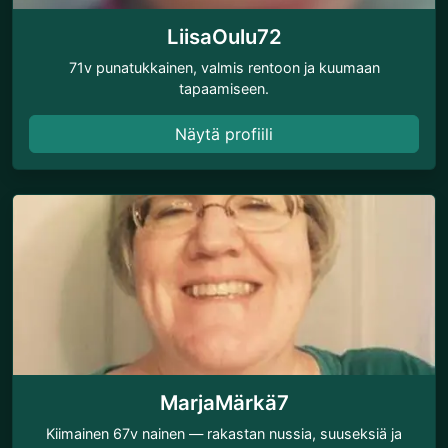
LiisaOulu72
71v punatukkainen, valmis rentoon ja kuumaan
tapaamiseen.
Näytä profiili
MarjaMärkä7
Kiimainen 67v nainen — rakastan nussia, suuseksiä ja