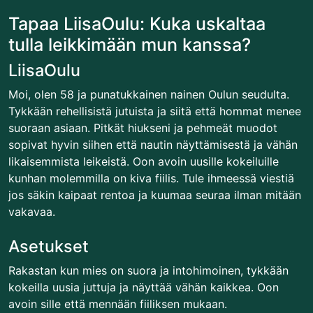
Tapaa LiisaOulu: Kuka uskaltaa
tulla leikkimään mun kanssa?
LiisaOulu
Moi, olen 58 ja punatukkainen nainen Oulun seudulta.
Tykkään rehellisistä jutuista ja siitä että hommat menee
suoraan asiaan. Pitkät hiukseni ja pehmeät muodot
sopivat hyvin siihen että nautin näyttämisestä ja vähän
likaisemmista leikeistä. Oon avoin uusille kokeiluille
kunhan molemmilla on kiva fiilis. Tule ihmeessä viestiä
jos säkin kaipaat rentoa ja kuumaa seuraa ilman mitään
vakavaa.
Asetukset
Rakastan kun mies on suora ja intohimoinen, tykkään
kokeilla uusia juttuja ja näyttää vähän kaikkea. Oon
avoin sille että mennään fiiliksen mukaan.