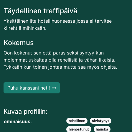
Täydellinen treffipäivä
Yksittäinen ilta hotellihuoneessa jossa ei tarvitse
kiirehtiä mihinkään.
Kokemus
Oon kokenut sen että paras seksi syntyy kun
molemmat uskaltaa olla rehellisiä ja vähän likaisia.
Tykkään kun toinen johtaa mutta saa myös ohjeita.
Puhu kanssani heti!
Kuvaa profiilin:
ominaisuus:
rehellinen
sivistynyt
hienostunut
hauska