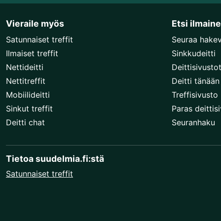
Vieraile myös
Etsi ilmain
Satunnaiset treffit
Seuraa hake
Ilmaiset treffit
Sinkkudeitti
Nettideitti
Deittisivusto
Nettitreffit
Deitti tänään
Mobiilideitti
Treffisivusto
Sinkut treffit
Paras deittis
Deitti chat
Seuranhaku
Tietoa suudelmia.fi:stä
Satunnaiset treffit