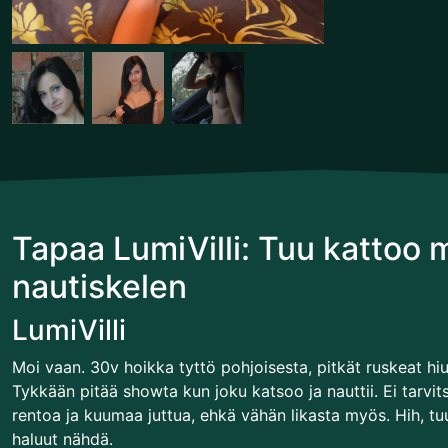
Tapaa LumiVilli: Tuu kattoo 
nautiskelen
LumiVilli
Moi vaan. 30v hoikka tyttö pohjoisesta, pitkät ruskeat hiuk
Tykkään pitää showta kun joku katsoo ja nauttii. Ei tarvi
rentoa ja kuumaa juttua, ehkä vähän likasta myös. Hih, t
haluut nähdä.