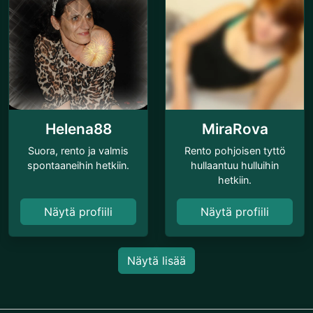
Helena88
MiraRova
Suora, rento ja valmis
Rento pohjoisen tyttö
spontaaneihin hetkiin.
hullaantuu hulluihin
hetkiin.
Näytä profiili
Näytä profiili
Näytä lisää