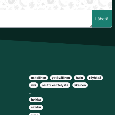
Lähetä
-
uskollinen
ystävällinen
hullu
röyhkeä
villi
nauttii esittelystä
likainen
-
hoikka
sinkku