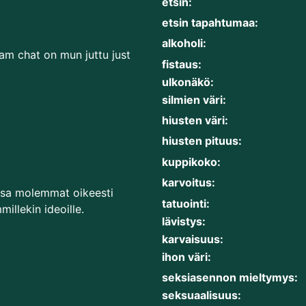
etsin:
etsin tapahtumaa:
alkoholi:
bcam chat on mun juttu just
fistaus:
ulkonäkö:
silmien väri:
hiusten väri:
hiusten pituus:
kuppikoko:
karvoitus:
ssa molemmat oikeesti
tatuointi:
millekin ideoille.
lävistys:
karvaisuus:
ihon väri:
seksiasennon mieltymys:
seksuaalisuus: