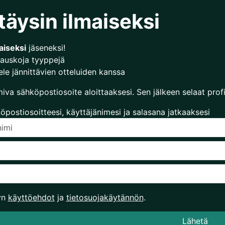
täysin ilmaiseksi
aiseksi
jäseneksi!
auskoja tyyppejä
le jännittävien otteluiden kanssa
miva sähköpostiosoite aloittaaksesi. Sen jälkeen selaat profii
öpostiosoitteesi, käyttäjänimesi ja salasana jatkaaksesi
yn
käyttöehdot
ja
tietosuojakäytännön
.
Lähetä