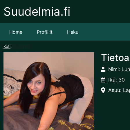
Suudelmia.fi
Home
Profiilit
Haku
Koti
LumiVilli
Tietoa
Nimi: Lum
Ikä: 30
Asuu: La