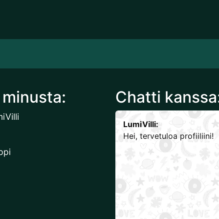
 minusta:
Chatti kanssa:
iVilli
LumiVilli:
Hei, tervetuloa profiiliini!
ppi