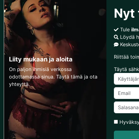
Nyt 
Tule
ilm
Löydä h
Keskuste
Riittää toi
Liity mukaan ja aloita
On paljon ihmisiä verkossa
Täytä sähk
odottamassa sinua. Täytä tämä ja ota
yhteyttä.
Hyväks