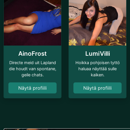
AinoFrost
LumiVilli
Directe meid uit Lapland
Hoikka pohjoisen tyttö
die houdt van spontane,
haluaa näyttää sulle
geile chats.
kaiken.
Näytä profiili
Näytä profiili