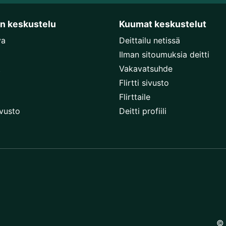
en keskustelu
Kuumat keskustelut
va
Deittailu netissä
Ilman sitoumuksia deitti
t
Vakavatsuhde
Flirtti sivusto
Flirttaile
ivusto
Deitti profiili
© 