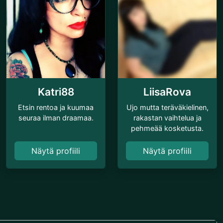
Katri88
LiisaRova
Etsin rentoa ja kuumaa
Ujo mutta teräväkielinen,
seuraa ilman draamaa.
rakastan vaihtelua ja
pehmeää kosketusta.
Näytä profiili
Näytä profiili