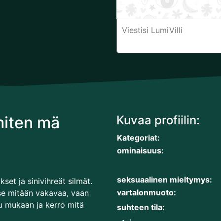
miten mä
Kuvaa profiilin:
Kategoriat:
ominaisuus:
seksuaalinen mieltymys:
set ja sinivihreät silmät.
vartalonmuoto:
tse mitään vakavaa, vaan
uu mukaan ja kerro mitä
suhteen tila: