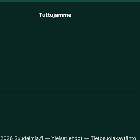
Tuttujamme
2026 Suudelmia.fi
—
Yleiset ehdot
—
Tietosuojakäytäntö