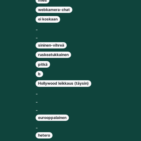
mies
webkamera-chat
ei koskaan
-
-
sininen-vihreä
ruskeatukkainen
pitkä
b
Hollywood leikkaus (täysin)
-
-
-
eurooppalainen
-
hetero