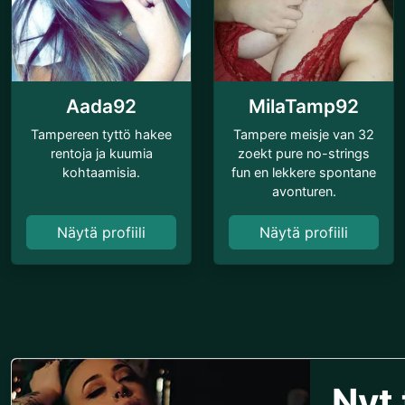
Aada92
MilaTamp92
Tampereen tyttö hakee
Tampere meisje van 32
rentoja ja kuumia
zoekt pure no-strings
kohtaamisia.
fun en lekkere spontane
avonturen.
Näytä profiili
Näytä profiili
Nyt 