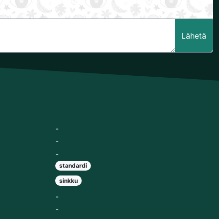
Lähetä
-
-
-
standardi
sinkku
-
-