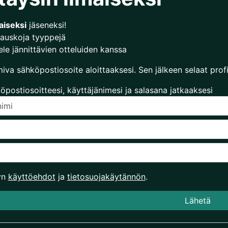
aiseksi
jäseneksi!
auskoja tyyppejä
le jännittävien otteluiden kanssa
miva sähköpostiosoite aloittaaksesi. Sen jälkeen selaat profii
öpostiosoitteesi, käyttäjänimesi ja salasana jatkaaksesi
yn
käyttöehdot
ja
tietosuojakäytännön
.
Lähetä