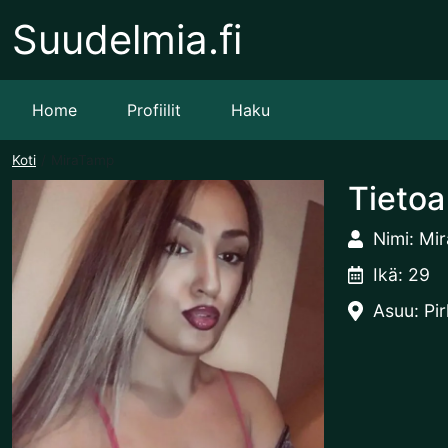
Suudelmia.fi
Home
Profiilit
Haku
Koti
MiraTamp
Tietoa
Nimi: Mi
Ikä: 29
Asuu: Pi