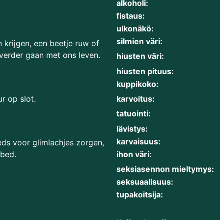
alkoholi:
fistaus:
ulkonäkö:
silmien väri:
 krijgen, een beetje ruw of
 verder gaan met ons leven.
hiusten väri:
hiusten pituus:
kuppikoko:
karvoitus:
r op slot.
tatuointi:
lävistys:
karvaisuus:
eds voor glimlachjes zorgen,
ihon väri:
 bed.
seksiasennon mieltymys:
seksuaalisuus:
tupakoitsija: