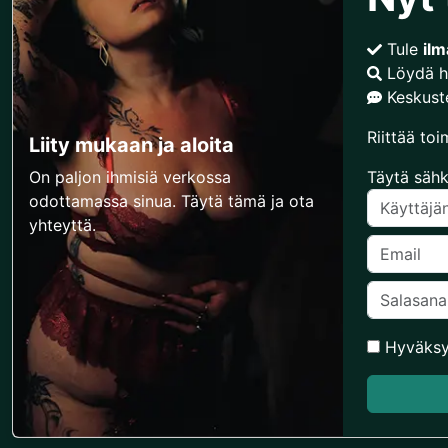
Tule
ilm
Löydä h
Keskuste
Riittää toi
Liity mukaan ja aloita
On paljon ihmisiä verkossa
Täytä sähk
odottamassa sinua. Täytä tämä ja ota
yhteyttä.
Hyväks