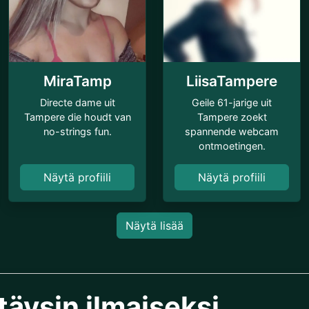
MiraTamp
LiisaTampere
Directe dame uit
Geile 61-jarige uit
Tampere die houdt van
Tampere zoekt
no-strings fun.
spannende webcam
ontmoetingen.
Näytä profiili
Näytä profiili
Näytä lisää
täysin ilmaiseksi