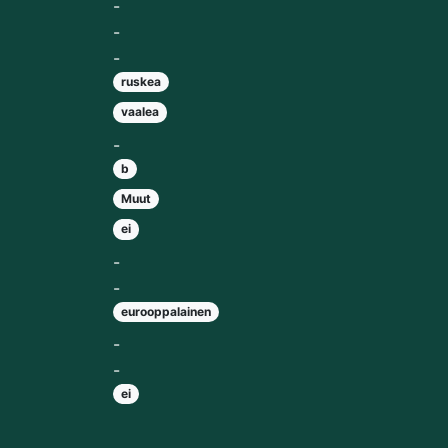
-
-
-
ruskea
vaalea
-
b
Muut
ei
-
-
eurooppalainen
-
-
ei