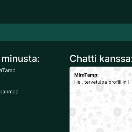
 minusta:
Chatti kanss
raTamp
MiraTamp:
Hei, tervetuloa profiiliini!
rkanmaa