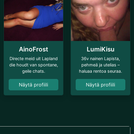
AinoFrost
LumiKisu
Directe meid uit Lapland
36v nainen Lapista,
die houdt van spontane,
pehmeä ja utelias –
geile chats.
haluaa rentoa seuraa.
Näytä profiili
Näytä profiili