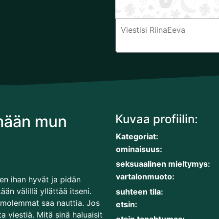
imään mun
Kuvaa profiilin:
Kategoriat:
ominaisuus:
seksuaalinen mieltymys:
vartalonmuoto:
een ihan hyvät ja pidän
än välillä yllättää itseni.
suhteen tila:
ä molemmat saa nauttia. Jos
etsin:
 viestiä. Mitä sinä haluaisit