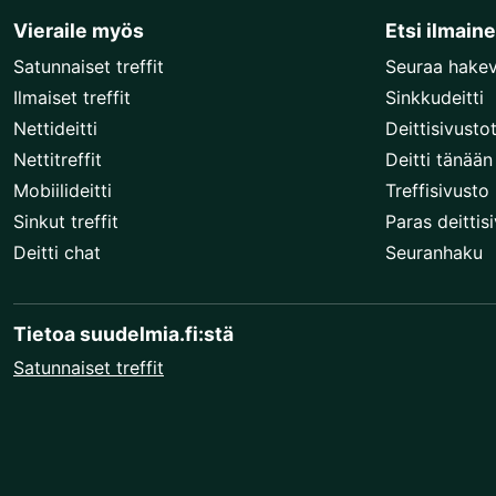
Vieraile myös
Etsi ilmain
Satunnaiset treffit
Seuraa hake
Ilmaiset treffit
Sinkkudeitti
Nettideitti
Deittisivusto
Nettitreffit
Deitti tänään
Mobiilideitti
Treffisivusto
Sinkut treffit
Paras deittis
Deitti chat
Seuranhaku
Tietoa suudelmia.fi:stä
Satunnaiset treffit