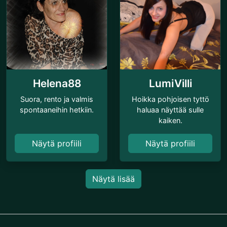
Helena88
LumiVilli
Suora, rento ja valmis
Hoikka pohjoisen tyttö
spontaaneihin hetkiin.
haluaa näyttää sulle
kaiken.
Näytä profiili
Näytä profiili
Näytä lisää