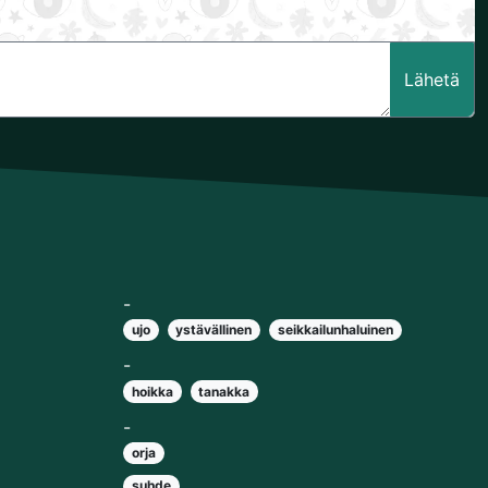
Lähetä
-
ujo
ystävällinen
seikkailunhaluinen
-
hoikka
tanakka
-
orja
suhde