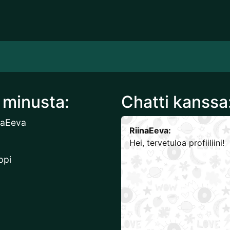
 minusta:
Chatti kanssa
inaEeva
RiinaEeva:
Hei, tervetuloa profiiliini!
ppi