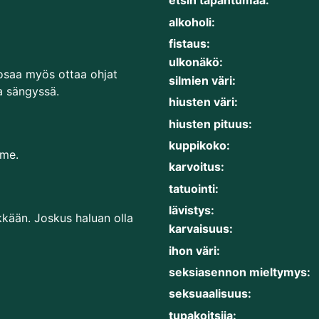
etsin tapahtumaa:
alkoholi:
fistaus:
ulkonäkö:
osaa myös ottaa ohjat
silmien väri:
a sängyssä.
hiusten väri:
hiusten pituus:
kuppikoko:
mme.
karvoitus:
tatuointi:
lävistys:
kkään. Joskus haluan olla
karvaisuus:
ihon väri:
seksiasennon mieltymys:
seksuaalisuus:
tupakoitsija: