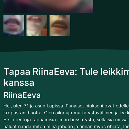
Tapaa RiinaEeva: Tule leikk
kanssa
RiinaEeva
Hei, olen 71 ja asun Lapissa. Punaiset hiukseni ovat edell
kropastani huolta. Olen aika ujo mutta ystävällinen ja tykkä
Etsin rentoja tapaamisia ilman hössötystä, sellaisia miss
haluat nähdä miten minä johdan ja annan myös ohjata, laita