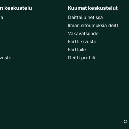
en keskustelu
Kuumat keskustelut
va
Deittailu netissä
Ilman sitoumuksia deitti
t
Vakavatsuhde
Flirtti sivusto
Flirttaile
ivusto
Deitti profiili
© 