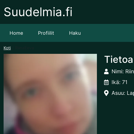
Suudelmia.fi
Home
Profiilit
Haku
Koti
RiinaEeva
Tietoa
Nimi: Ri
Ikä: 71
Asuu: La