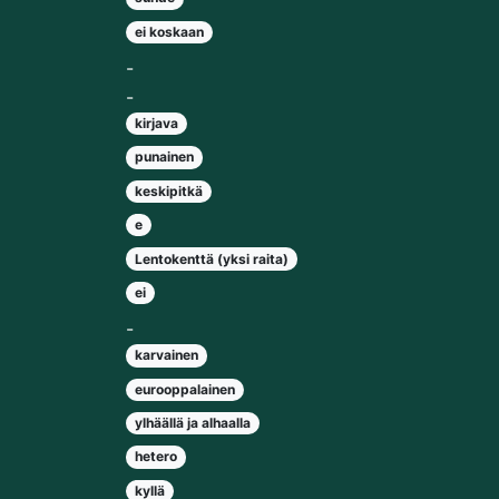
ei koskaan
-
-
kirjava
punainen
keskipitkä
e
Lentokenttä (yksi raita)
ei
-
karvainen
eurooppalainen
ylhäällä ja alhaalla
hetero
kyllä