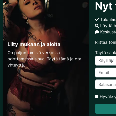
Nyt 
Tule
ilm
Löydä h
Keskuste
Riittää toi
Liity mukaan ja aloita
On paljon ihmisiä verkossa
Täytä sähk
odottamassa sinua. Täytä tämä ja ota
yhteyttä.
Hyväks