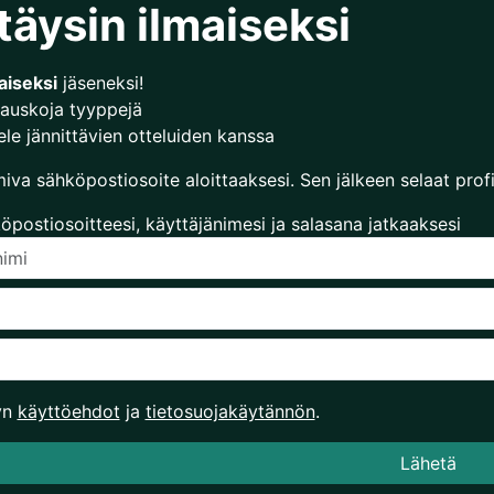
täysin ilmaiseksi
aiseksi
jäseneksi!
auskoja tyyppejä
le jännittävien otteluiden kanssa
miva sähköpostiosoite aloittaaksesi. Sen jälkeen selaat profii
öpostiosoitteesi, käyttäjänimesi ja salasana jatkaaksesi
yn
käyttöehdot
ja
tietosuojakäytännön
.
Lähetä