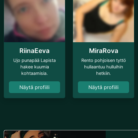
RiinaEeva
MiraRova
Ujo punapää Lapista
Rento pohjoisen tyttö
hakee kuumia
hullaantuu hulluihin
kohtaamisia.
hetkiin.
Näytä profiili
Näytä profiili