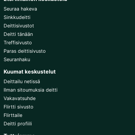
Seuraa hakeva
Sinkkudeitti
Deittisivustot
Deitti tänään
Treffisivusto
Paras deittisivusto
Seuranhaku
Kuumat keskustelut
Deittailu netissä
Ilman sitoumuksia deitti
Vakavatsuhde
Flirtti sivusto
Flirttaile
Deitti profiili