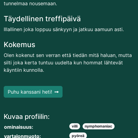
tunnelmaa nousemaan.
Täydellinen treffipäivä
Illallinen joka loppuu sänkyyn ja jatkuu aamuun asti.
Kokemus
Olen kokenut sen verran että tiedän mitä haluan, mutta
silti joka kerta tuntuu uudelta kun hommat lähtevät
käyntiin kunnolla.
Puhu kanssani heti!
Kuvaa profiilin:
ominaisuus:
villi
nymphomaniac
vartalonmuoto:
pyöreä