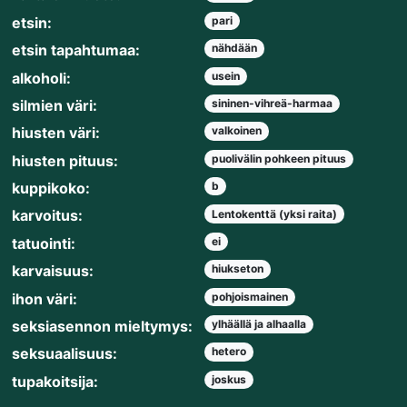
etsin:
pari
etsin tapahtumaa:
nähdään
alkoholi:
usein
silmien väri:
sininen-vihreä-harmaa
hiusten väri:
valkoinen
hiusten pituus:
puolivälin pohkeen pituus
kuppikoko:
b
karvoitus:
Lentokenttä (yksi raita)
tatuointi:
ei
karvaisuus:
hiukseton
ihon väri:
pohjoismainen
seksiasennon mieltymys:
ylhäällä ja alhaalla
seksuaalisuus:
hetero
tupakoitsija:
joskus