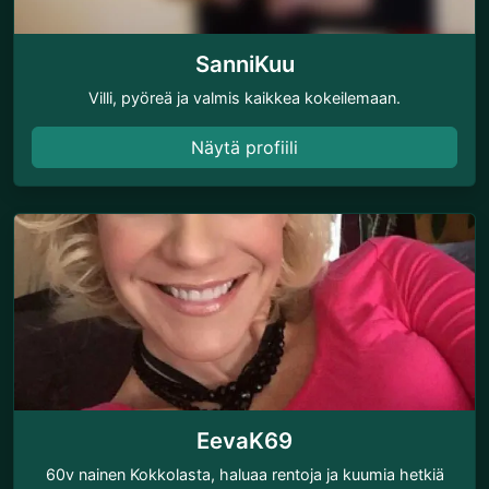
SanniKuu
Villi, pyöreä ja valmis kaikkea kokeilemaan.
Näytä profiili
EevaK69
60v nainen Kokkolasta, haluaa rentoja ja kuumia hetkiä