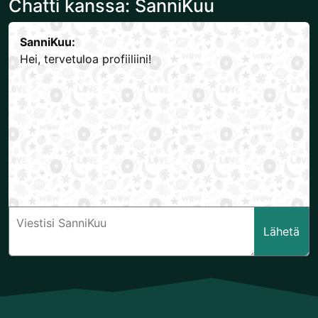
Chatti kanssa: SanniKuu
SanniKuu:
Hei, tervetuloa profiiliini!
Lähetä