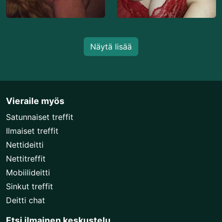
Näytä lisää
Vieraile myös
Satunnaiset treffit
Ilmaiset treffit
Nettideitti
Nettitreffit
Mobiilideitti
Sinkut treffit
Deitti chat
Etsi ilmainen keskustelu