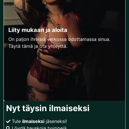
Liity mukaan ja aloita
On paljon ihmisiä verkossa odottamassa sinua.
Täytä tämä ja ota yhteyttä.
Nyt täysin ilmaiseksi
Tule
ilmaiseksi
jäseneksi!
Löydä hauskoja tyyppejä