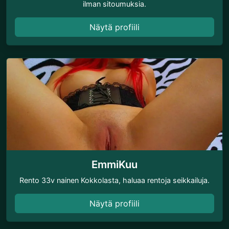
ilman sitoumuksia.
Näytä profiili
EmmiKuu
Rento 33v nainen Kokkolasta, haluaa rentoja seikkailuja.
Näytä profiili