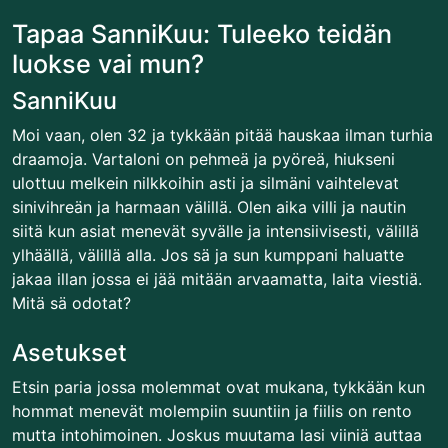
Tapaa SanniKuu: Tuleeko teidän
luokse vai mun?
SanniKuu
Moi vaan, olen 32 ja tykkään pitää hauskaa ilman turhia
draamoja. Vartaloni on pehmeä ja pyöreä, hiukseni
ulottuu melkein nilkkoihin asti ja silmäni vaihtelevat
sinivihreän ja harmaan välillä. Olen aika villi ja nautin
siitä kun asiat menevät syvälle ja intensiivisesti, välillä
ylhäällä, välillä alla. Jos sä ja sun kumppani haluatte
jakaa illan jossa ei jää mitään arvaamatta, laita viestiä.
Mitä sä odotat?
Asetukset
Etsin paria jossa molemmat ovat mukana, tykkään kun
hommat menevät molempiin suuntiin ja fiilis on rento
mutta intohimoinen. Joskus muutama lasi viiniä auttaa