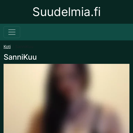
Suudelmia.fi
Koti
SanniKuu
SanniKuu